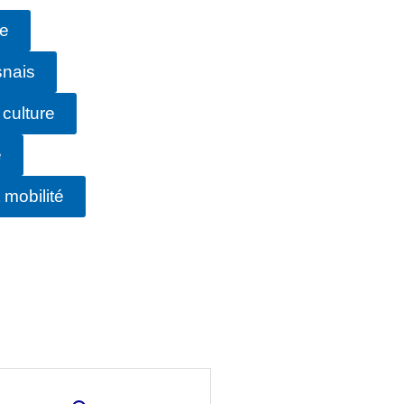
ie
snais
 culture
e
mobilité