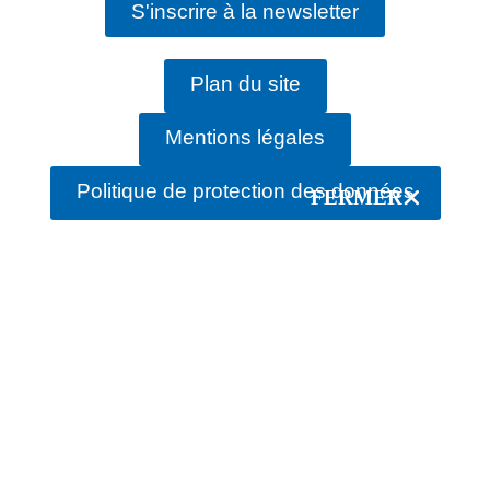
S'inscrire à la newsletter
Plan du site
Mentions légales
Politique de protection des données
FERMER
rechercher