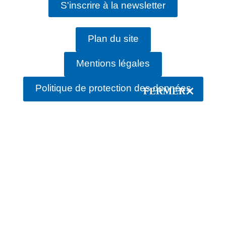
S'inscrire à la newsletter
Plan du site
Mentions légales
Politique de protection des données
FERMER
rechercher