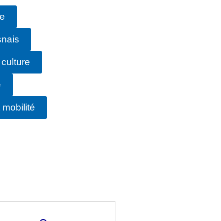
ie
snais
 culture
e
mobilité