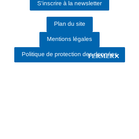
S'inscrire à la newsletter
Plan du site
Mentions légales
Politique de protection des données
FERMER
rechercher